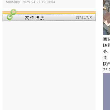
5885阅读 2025-04-07 19:16:04
西
随
务
造
陕
25-