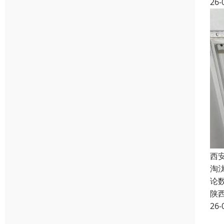
26-
西
淘
论
陕
26-