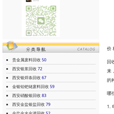
价
贵金属废料回收
50
回
西安银浆回收
72
来
西安银焊条回收
67
的
金银铂钯铑废料回收
59
哪
西安硝酸银回收
83
西安金盐银盐回收
79
1
金盐金水金渣回收
52