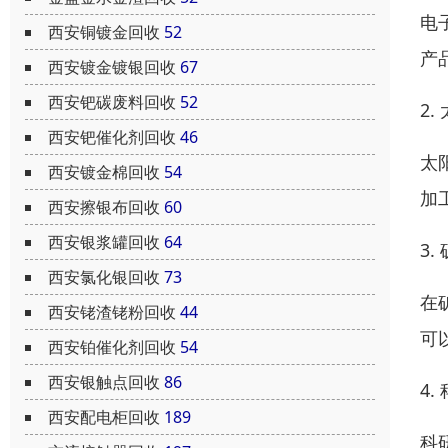
电
西安铜镀金回收
52
产
西安镀金镀银回收
67
西安钯碳废料回收
52
2
西安钯催化剂回收
46
太
西安镀金棉回收
54
加
西安擦银布回收
60
西安银浆罐回收
64
3
西安氯化银回收
73
在
西安铑渣铑粉回收
44
可
西安铂催化剂回收
54
西安银触点回收
86
4
西安配电柜回收
189
科