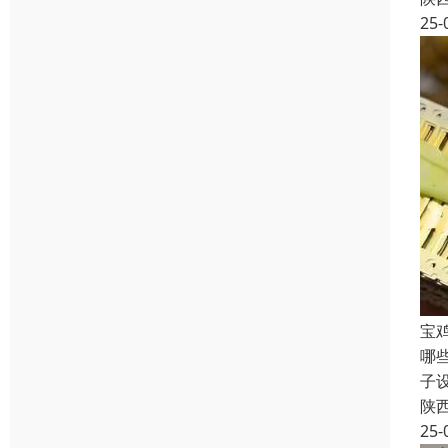
25-
宝
哪
子
陕
25-