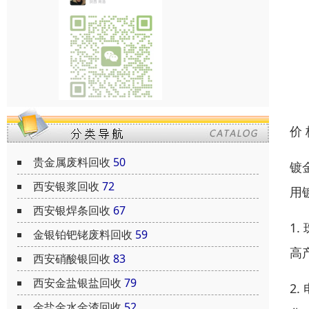
价
贵金属废料回收
50
镀
西安银浆回收
72
用
西安银焊条回收
67
1
金银铂钯铑废料回收
59
高
西安硝酸银回收
83
西安金盐银盐回收
79
2
金盐金水金渣回收
52