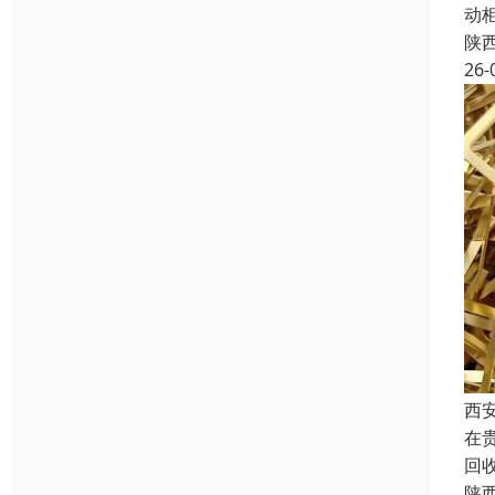
动
陕
26-
西
在
回
陕