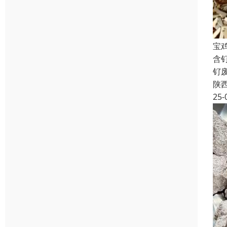
宝
含
钌
陕
25-