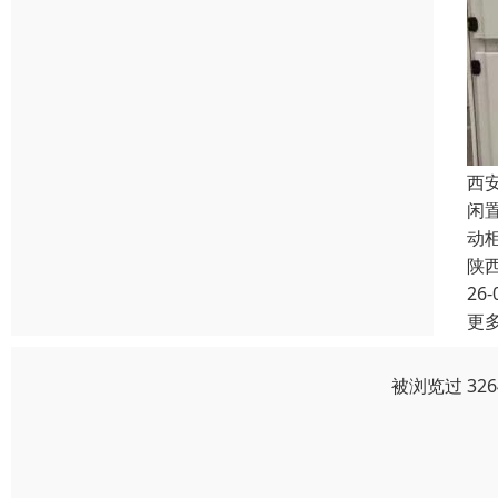
西
闲
动
陕
26-
更
被浏览过 32