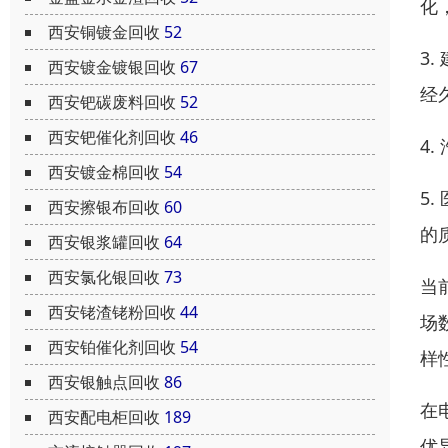
化
西安铜镀金回收
52
3
西安镀金镀银回收
67
经
西安钯碳废料回收
52
西安钯催化剂回收
46
4
西安镀金棉回收
54
5
西安擦银布回收
60
的
西安银浆罐回收
64
西安氯化银回收
73
当
西安铑渣铑粉回收
44
场
西安铂催化剂回收
54
样
西安银触点回收
86
在
西安配电柜回收
189
优