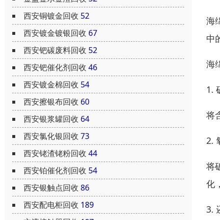
西安铜镀金回收
52
海
西安镀金镀银回收
67
中
西安钯碳废料回收
52
海
西安钯催化剂回收
46
西安镀金棉回收
54
1
西安擦银布回收
60
将
西安银浆罐回收
64
西安氯化银回收
73
2.
西安铑渣铑粉回收
44
将
西安铂催化剂回收
54
化
西安银触点回收
86
西安配电柜回收
189
3.