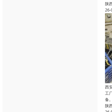
陕
26-
西
工
备
陕