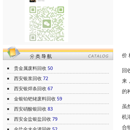
价
贵金属废料回收
50
回
西安银浆回收
72
来
西安银焊条回收
67
的
金银铂钯铑废料回收
59
虽
西安硝酸银回收
83
机
西安金盐银盐回收
79
合
金盐金水金渣回收
52