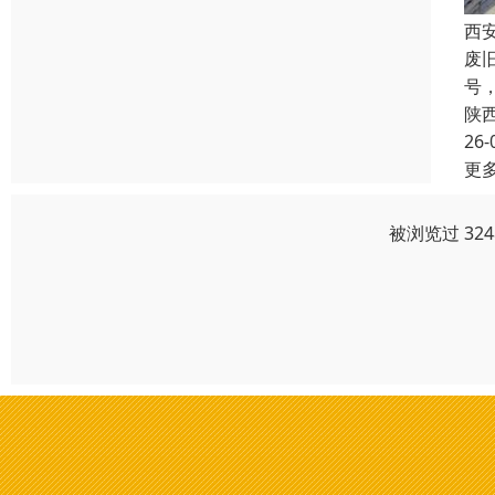
西
废
号
陕
26-
更
被浏览过 32